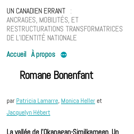
Aller
UN CANADIEN ERRANT
au
ANCRAGES, MOBILITÉS, ET
RESTRUCTURATIONS TRANSFORMATRICES
contenu
DE L’IDENTITÉ NATIONALE
Accueil
À propos
Romane Bonenfant
par
Patricia Lamarre
,
Monica Heller
et
Jacquelyn Hébert
La vallée de l’Okanagan-Similkameen. Un